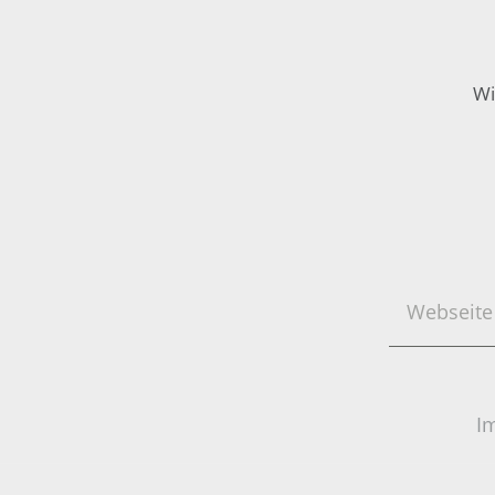
Wi
Webseite
durchsuch
I