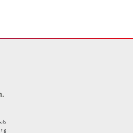
n.
als
ung