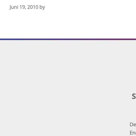
Juni 19, 2010
by
Footer
S
De
En