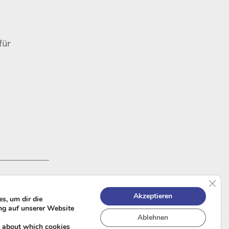
für
GDPR
Akzeptieren
s, um dir die
ng auf unserer Website
Ablehnen
e about which cookies